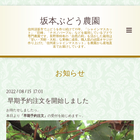
坂本ぶどう農園
信州須坂市でぶどうを作り続けて35年。「シャインマスカッ
ト」「巨峰」「ナガノパープル」などを栽培しているブドウ
専門農園です。長野県特有の「自然の利」を活かした栽培は
「甘い・芳醇・大粒」な果物に成長。職人肌の頑固オヤジが
作り上げた「信州産シャインマスカット」を農園から産地直
送でお届けしています。
お知らせ
2022
08
15 17:01
/
/
早期予約注文を開始しました
お待たせしましたっ。
本日より
「早期予約注文」
の受付を始じめます～。