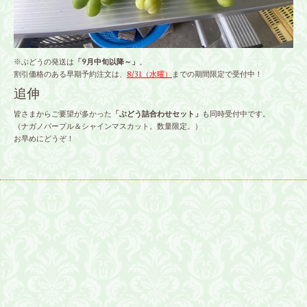
※ぶどうの発送は
「9月中旬以降～」
。
割引価格のある早期予約注文は、
8/31（水曜）
までの期間限定で受付中！
追伸
皆さまからご要望が多かった
「ぶどう詰合わせセット」
も同時受付中です。
（ナガノパープル＆シャインマスカット。数量限定。）
お早めにどうぞ！