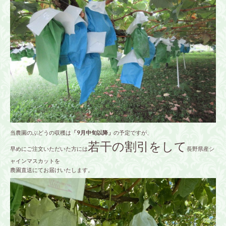
当農園のぶどうの収穫は
「9月中旬以降」
の予定ですが、
若干の割引をして
早めにご注文いただいた方には
長野県産シ
ャインマスカットを
農園直送にてお届けいたします。