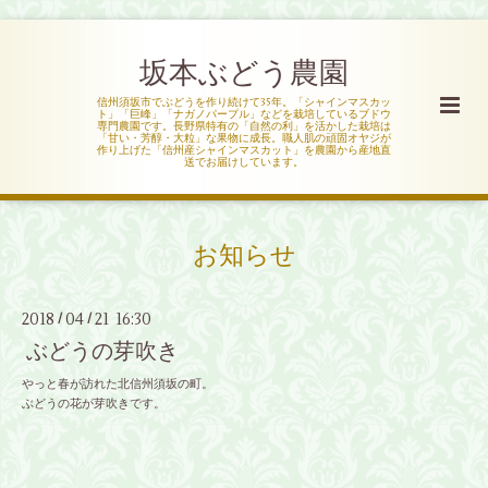
坂本ぶどう農園
信州須坂市でぶどうを作り続けて35年。「シャインマスカッ
ト」「巨峰」「ナガノパープル」などを栽培しているブドウ
専門農園です。長野県特有の「自然の利」を活かした栽培は
「甘い・芳醇・大粒」な果物に成長。職人肌の頑固オヤジが
作り上げた「信州産シャインマスカット」を農園から産地直
送でお届けしています。
お知らせ
2018
04
21 16:30
/
/
ぶどうの芽吹き
やっと春が訪れた北信州須坂の町。
ぶどうの花が芽吹きです。