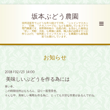
坂本ぶどう農園
信州須坂市でぶどうを作り続けて35年。「シャインマスカッ
ト」「巨峰」「ナガノパープル」などを栽培しているブドウ
専門農園です。長野県特有の「自然の利」を活かした栽培は
「甘い・芳醇・大粒」な果物に成長。職人肌の頑固オヤジが
作り上げた「信州産シャインマスカット」を農園から産地直
送でお届けしています。
お知らせ
2018
02
23 14:00
/
/
美味しいぶどうを作る為には
寒い冬。
この時期信州はもちろん、辺り一面雪景色。
そんな中、美味しい葡萄を作る為に、とっても大切な作業があるんですね。