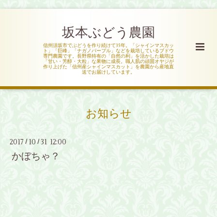
坂本ぶどう農園
信州須坂市でぶどうを作り続けて35年。「シャインマスカッ
ト」「巨峰」「ナガノパープル」などを栽培しているブドウ
専門農園です。長野県特有の「自然の利」を活かした栽培は
「甘い・芳醇・大粒」な果物に成長。職人肌の頑固オヤジが
作り上げた「信州産シャインマスカット」を農園から産地直
送でお届けしています。
お知らせ
2017
10
31 12:00
/
/
かぼちゃ？