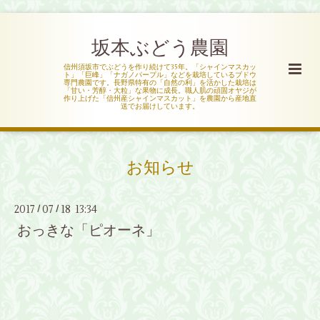
坂本ぶどう農園
信州須坂市でぶどうを作り続けて35年。「シャインマスカッ
ト」「巨峰」「ナガノパープル」などを栽培しているブドウ
専門農園です。長野県特有の「自然の利」を活かした栽培は
「甘い・芳醇・大粒」な果物に成長。職人肌の頑固オヤジが
作り上げた「信州産シャインマスカット」を農園から産地直
送でお届けしています。
お知らせ
2017
07
18 13:34
/
/
おっきな「ピオーネ」