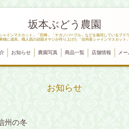
坂本ぶどう農園
「シャインマスカット」「巨峰」「ナガノパープル」などを栽培しているブド
果物に成長。職人肌の頑固オヤジが作り上げた「信州産シャインマスカット
介
お知らせ
農園写真
商品一覧
店舗情報
メー
お知らせ
信州の冬