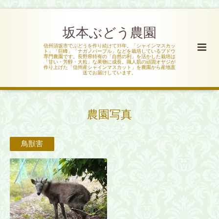
坂本ぶどう農園
信州須坂市でぶどうを作り続けて35年。「シャインマスカッ
ト」「巨峰」「ナガノパープル」などを栽培しているブドウ
専門農園です。長野県特有の「自然の利」を活かした栽培は
「甘い・芳醇・大粒」な果物に成長。職人肌の頑固オヤジが
作り上げた「信州産シャインマスカット」を農園から産地直
送でお届けしています。
農園写真
鳥獣害